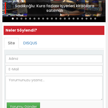
Sadıkoğlu: Kura fazlası işyerleri kiracılara
satılmalı
Neler Söylendi?
Site
DISQUS