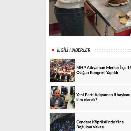
İLGİLİ HABERLER
MHP Adıyaman Merkez İlçe 15
Olağan Kongresi Yapıldı
Yeni Parti Adıyaman il başkanı
kim olacak?
Cendere Köprüsü'nde Yine
Boğulma Vakası