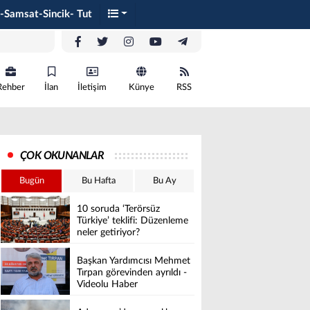
-Samsat-Sincik- Tut
Rehber
İlan
İletişim
Künye
RSS
ÇOK OKUNANLAR
Bugün
Bu Hafta
Bu Ay
10 soruda ‘Terörsüz
Türkiye’ teklifi: Düzenleme
neler getiriyor?
Başkan Yardımcısı Mehmet
Tırpan görevinden ayrıldı -
Videolu Haber