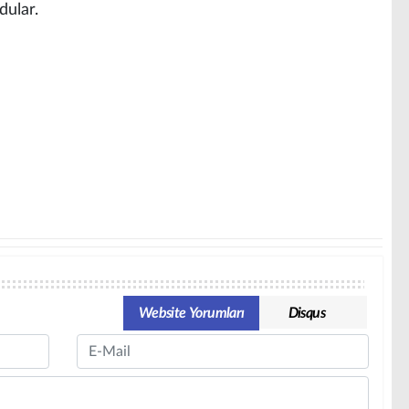
dular.
Website Yorumları
Disqus
Email