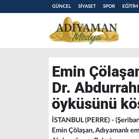
GÜNCEL
SİYASET
SPOR
EĞİTİM
Emin Çölaşan
Dr. Abdurrah
öyküsünü köş
İSTANBUL (PERRE) - (Şeriba
Emin Çölaşan, Adıyamanlı emek