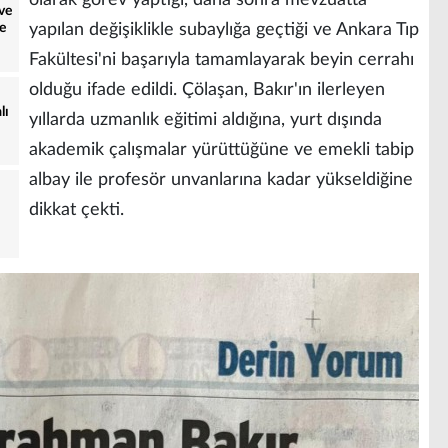
olarak görev yaptığı, daha sonra mevzuatta
ve
e
yapılan değişiklikle subaylığa geçtiği ve Ankara Tıp
Fakültesi'ni başarıyla tamamlayarak beyin cerrahı
olduğu ifade edildi. Çölaşan, Bakır'ın ilerleyen
lı
yıllarda uzmanlık eğitimi aldığına, yurt dışında
akademik çalışmalar yürüttüğüne ve emekli tabip
albay ile profesör unvanlarına kadar yükseldiğine
dikkat çekti.