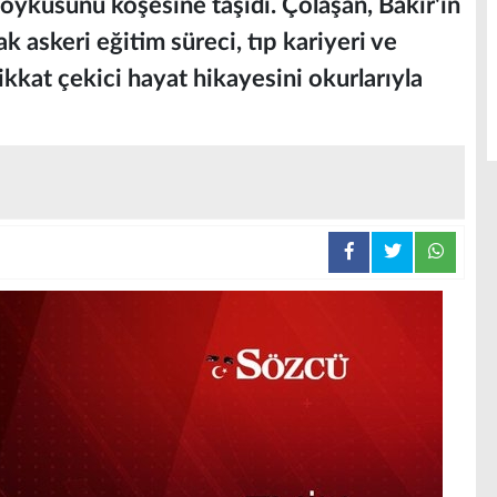
yküsünü köşesine taşıdı. Çölaşan, Bakır'ın
k askeri eğitim süreci, tıp kariyeri ve
kat çekici hayat hikayesini okurlarıyla