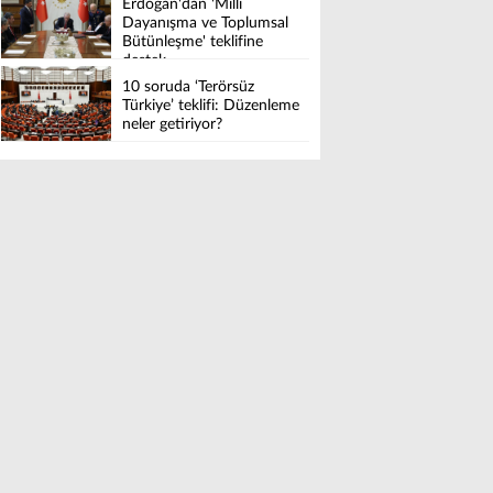
Erdoğan'dan 'Millî
Dayanışma ve Toplumsal
Bütünleşme' teklifine
destek
10 soruda ‘Terörsüz
Türkiye’ teklifi: Düzenleme
neler getiriyor?