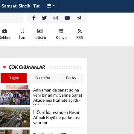
-Samsat-Sincik- Tut
Rehber
İlan
İletişim
Künye
RSS
ÇOK OKUNANLAR
Bugün
Bu Hafta
Bu Ay
Adıyaman'da sanat adına
yeni bir adım: Sahne Sanat
Akademisi hizmete açıldı -
Videolu Haber
İl Özel İdaresi'nden Besni
Atmalı Köyü'ne parke taşı
yatırımı