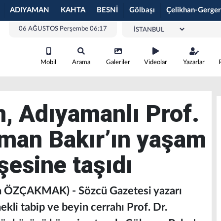
ADIYAMAN
KAHTA
BESNİ
Gölbaşı
Çelikhan-Gerger
06 AĞUSTOS Perşembe 06:17
Mobil
Arama
Galeriler
Videolar
Yazarlar
, Adıyamanlı Prof.
man Bakır’ın yaşam
esine taşıdı
n ÖZÇAKMAK) - Sözcü Gazetesi yazarı
li tabip ve beyin cerrahı Prof. Dr.