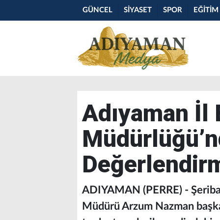
GÜNCEL
SİYASET
SPOR
EĞİTİM
Adıyaman İl
Müdürlüğü’nd
Değerlendirm
ADIYAMAN (PERRE) - Şerib
Müdürü Arzum Nazman başkan