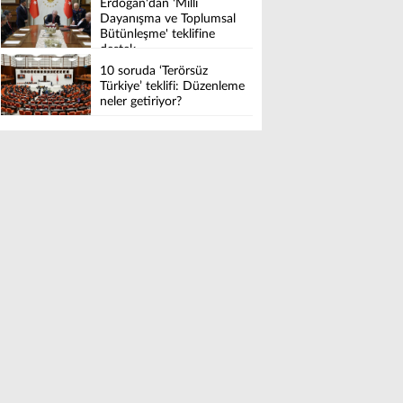
Erdoğan'dan 'Millî
Dayanışma ve Toplumsal
Bütünleşme' teklifine
destek
10 soruda ‘Terörsüz
Türkiye’ teklifi: Düzenleme
neler getiriyor?