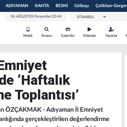
ADIYAMAN
KAHTA
BESNİ
Gölbaşı
Çelikhan-Gerger
06 AĞUSTOS Perşembe 02:44
Mobil
Arama
Galeriler
Videolar
Yazarlar
 Emniyet
e ‘Haftalık
e Toplantısı’
an ÖZÇAKMAK - Adıyaman İl Emniyet
lığında gerçekleştirilen değerlendirme