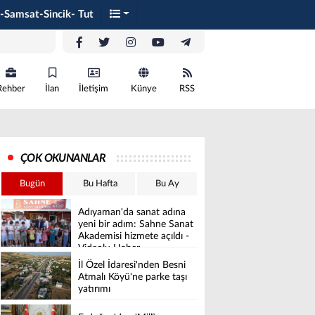
-Samsat-Sincik- Tut
Rehber
İlan
İletişim
Künye
RSS
ÇOK OKUNANLAR
Bugün
Bu Hafta
Bu Ay
Adıyaman'da sanat adına
yeni bir adım: Sahne Sanat
Akademisi hizmete açıldı -
Videolu Haber
İl Özel İdaresi'nden Besni
Atmalı Köyü'ne parke taşı
yatırımı