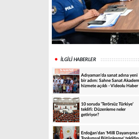
İLGİLİ HABERLER
Adıyaman'da sanat adına yeni
bir adım: Sahne Sanat Akadem
hizmete açıldı - Videolu Haber
10 soruda ‘Terörsüz Türkiye’
teklifi: Düzenleme neler
getiriyor?
Erdoğan'dan 'Millî Dayanışma 
Toplumsal Bütünleşme' teklifin