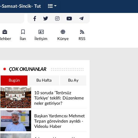
-Samsat-Sincik- Tut
Rehber
İlan
İletişim
Künye
RSS
ÇOK OKUNANLAR
Bugün
Bu Hafta
Bu Ay
10 soruda ‘Terörsüz
Türkiye’ teklifi: Düzenleme
neler getiriyor?
Başkan Yardımcısı Mehmet
Tırpan görevinden ayrıldı -
Videolu Haber