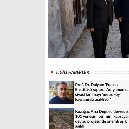
İLGİLİ HABERLER
Prof. Dr. Dalyan: ‘Fransız
Enstitüsü raporu, Adıyaman'd
siyasi kırılmayı 'metroköy'
kavramıyla açıklıyor’
Kozağaç Ana Deposu devrede:
101 yerleşim birimini kapsaya
dev su projesinde önemli eşik
aşıldı