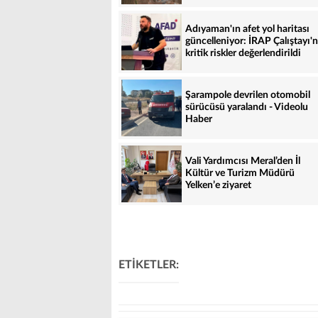
Adıyaman'ın afet yol haritası
güncelleniyor: İRAP Çalıştayı'
kritik riskler değerlendirildi
Şarampole devrilen otomobil
sürücüsü yaralandı - Videolu
Haber
Vali Yardımcısı Meral’den İl
Kültür ve Turizm Müdürü
Yelken’e ziyaret
ETİKETLER: