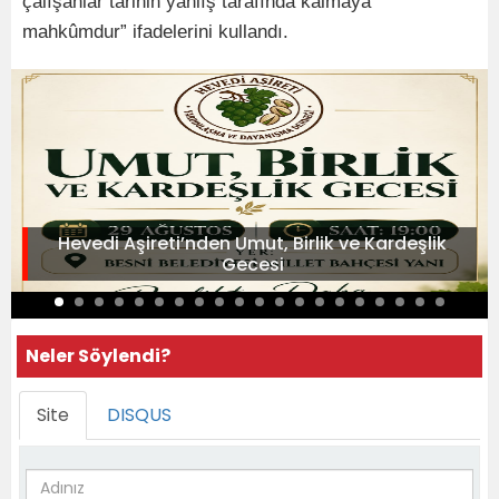
çalışanlar tarihin yanlış tarafında kalmaya
mahkûmdur” ifadelerini kullandı.
Hevedi Aşireti’nden Umut, Birlik ve Kardeşlik
Gecesi
Neler Söylendi?
Site
DISQUS