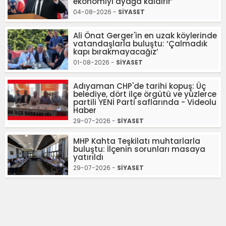
ekonomiyi ayağa kaldırır’
04-08-2026 -
SİYASET
Ali Önat Gerger'in en uzak köylerinde
vatandaşlarla buluştu: ‘Çalmadık
kapı bırakmayacağız’
01-08-2026 -
SİYASET
Adıyaman CHP'de tarihi kopuş: Üç
belediye, dört ilçe örgütü ve yüzlerce
partili YENİ Parti saflarında - Videolu
Haber
29-07-2026 -
SİYASET
MHP Kahta Teşkilatı muhtarlarla
buluştu: İlçenin sorunları masaya
yatırıldı
29-07-2026 -
SİYASET