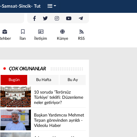
-Samsat-Sincik- Tut
Rehber
İlan
İletişim
Künye
RSS
ÇOK OKUNANLAR
Bugün
Bu Hafta
Bu Ay
10 soruda ‘Terörsüz
Türkiye’ teklifi: Düzenleme
neler getiriyor?
Başkan Yardımcısı Mehmet
Tırpan görevinden ayrıldı -
Videolu Haber