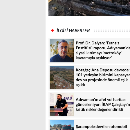
İLGİLİ HABERLER
Prof. Dr. Dalyan: ‘Fransız
Enstitüsü raporu, Adıyaman'd
siyasi kırılmayı 'metroköy'
kavramıyla açıklıyor’
Kozağaç Ana Deposu devrede:
101 yerleşim birimini kapsaya
dev su projesinde önemli eşik
aşıldı
Adıyaman'ın afet yol haritası
güncelleniyor: İRAP Çalıştayı'
kritik riskler değerlendirildi
Şarampole devrilen otomobil