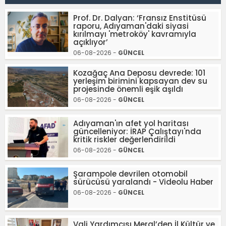
Prof. Dr. Dalyan: ‘Fransız Enstitüsü
raporu, Adıyaman'daki siyasi
kırılmayı 'metroköy' kavramıyla
açıklıyor’
06-08-2026 -
GÜNCEL
Kozağaç Ana Deposu devrede: 101
yerleşim birimini kapsayan dev su
projesinde önemli eşik aşıldı
06-08-2026 -
GÜNCEL
Adıyaman'ın afet yol haritası
güncelleniyor: İRAP Çalıştayı'nda
kritik riskler değerlendirildi
06-08-2026 -
GÜNCEL
Şarampole devrilen otomobil
sürücüsü yaralandı - Videolu Haber
06-08-2026 -
GÜNCEL
Vali Yardımcısı Meral’den İl Kültür ve