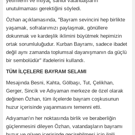
yetimlerin ve ihtiyaç sahibi vatandaşların
unutulmaması gerektiğini söyledi.
Özhan açıklamasında, "Bayram sevincini hep birlikte
yaşamak, sofralarımızı paylaşmak, gönüllere
dokunmak ve kardeşlik iklimini büyütmek hepimizin
ortak sorumluluğudur. Kurban Bayramı, sadece ibadet
değil aynı zamanda toplumsal dayanışmanın da güçlü
bir sembolüdür" ifadelerini kullandı.
TÜM İLÇELERE BAYRAM SELAMI
Mesajında Besni, Kahta, Gölbaşı, Tut, Çelikhan,
Gerger, Sincik ve Adıyaman merkeze de özel olarak
değinen Özhan, tüm ilçelerde bayram coşkusunun
huzur içerisinde yaşanmasını temenni etti.
Adıyaman'ın her noktasında birlik ve beraberliğin
güçlenmesini dileyen Özhan, vatandaşların bayramı
huzur ve güven içerisinde geçirebilmesi için ilgili