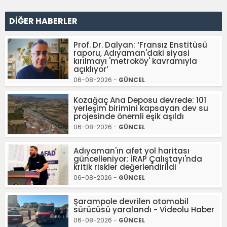
DİĞER HABERLER
Prof. Dr. Dalyan: ‘Fransız Enstitüsü
raporu, Adıyaman'daki siyasi
kırılmayı 'metroköy' kavramıyla
açıklıyor’
06-08-2026 -
GÜNCEL
Kozağaç Ana Deposu devrede: 101
yerleşim birimini kapsayan dev su
projesinde önemli eşik aşıldı
06-08-2026 -
GÜNCEL
Adıyaman'ın afet yol haritası
güncelleniyor: İRAP Çalıştayı'nda
kritik riskler değerlendirildi
06-08-2026 -
GÜNCEL
Şarampole devrilen otomobil
sürücüsü yaralandı - Videolu Haber
06-08-2026 -
GÜNCEL