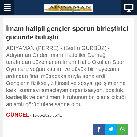
İmam hatipli gençler sporun birleştirici
gücünde buluştu
ADIYAMAN (PERRE) - (Berfin GÜRBÜZ) -
Adıyaman Önder İmam Hatipliler Derneği
tarafından düzenlenen İmam Hatip Okulları Spor
Oyunları, yoğun katılım ve büyük bir heyecanın
ardından final müsabakalarıyla sona erdi.
Gençlerin fiziksel, zihinsel ve sosyal gelişimlerine
katkı sunmayı amaçlayan organizasyon, dostluk,
kardeşlik ve centilmenlik ruhunun ön plana çıktığı
anlamlı görüntülere sahne oldu.
GÜNCEL
- 11-06-2026 15:41