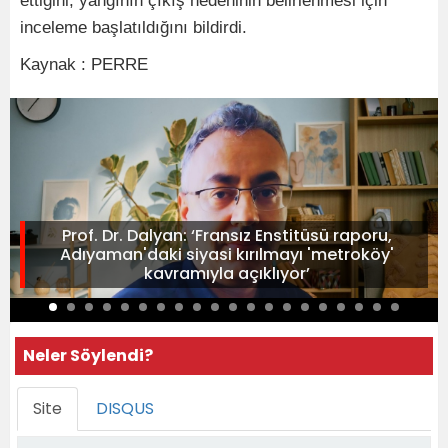
ettiğini, yangının çıkış nedeninin belirlenmesi için
inceleme başlatıldığını bildirdi.
Kaynak : PERRE
Prof. Dr. Dalyan: ‘Fransız Enstitüsü raporu,
Adıyaman'daki siyasi kırılmayı 'metroköy'
kavramıyla açıklıyor’
Neler Söylendi?
Site
DISQUS