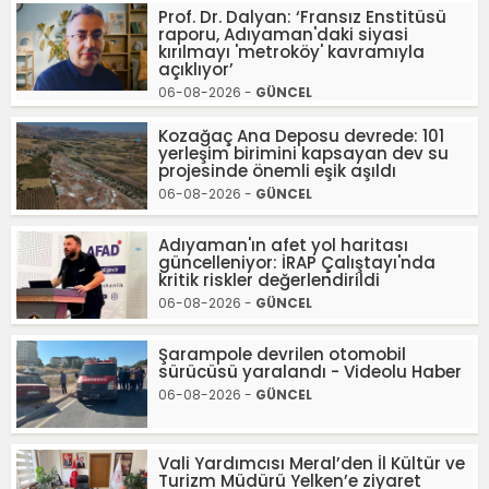
Prof. Dr. Dalyan: ‘Fransız Enstitüsü
raporu, Adıyaman'daki siyasi
kırılmayı 'metroköy' kavramıyla
açıklıyor’
06-08-2026 -
GÜNCEL
Kozağaç Ana Deposu devrede: 101
yerleşim birimini kapsayan dev su
projesinde önemli eşik aşıldı
06-08-2026 -
GÜNCEL
Adıyaman'ın afet yol haritası
güncelleniyor: İRAP Çalıştayı'nda
kritik riskler değerlendirildi
06-08-2026 -
GÜNCEL
Şarampole devrilen otomobil
sürücüsü yaralandı - Videolu Haber
06-08-2026 -
GÜNCEL
Vali Yardımcısı Meral’den İl Kültür ve
Turizm Müdürü Yelken’e ziyaret