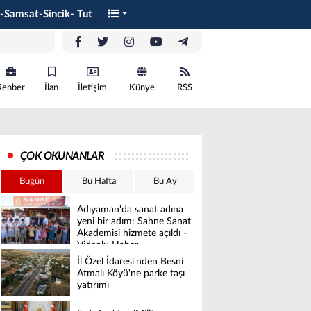
-Samsat-Sincik- Tut
Rehber
İlan
İletişim
Künye
RSS
ÇOK OKUNANLAR
Bugün
Bu Hafta
Bu Ay
Adıyaman'da sanat adına
yeni bir adım: Sahne Sanat
Akademisi hizmete açıldı -
Videolu Haber
İl Özel İdaresi'nden Besni
Atmalı Köyü'ne parke taşı
yatırımı