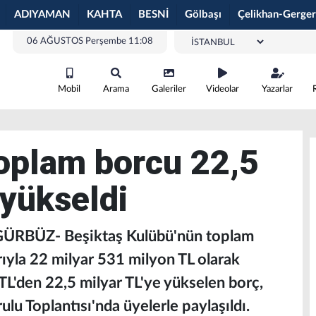
ADIYAMAN
KAHTA
BESNİ
Gölbaşı
Çelikhan-Gerger
06 AĞUSTOS Perşembe 11:08
Mobil
Arama
Galeriler
Videolar
Yazarlar
toplam borcu 22,5
 yükseldi
GÜRBÜZ- Beşiktaş Kulübü'nün toplam
ıyla 22 milyar 531 milyon TL olarak
 TL'den 22,5 milyar TL'ye yükselen borç,
lu Toplantısı'nda üyelerle paylaşıldı.