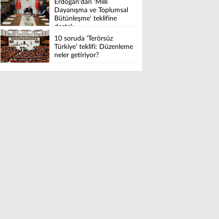
Erdoğan'dan 'Millî
Dayanışma ve Toplumsal
Bütünleşme' teklifine
destek
10 soruda ‘Terörsüz
Türkiye’ teklifi: Düzenleme
neler getiriyor?