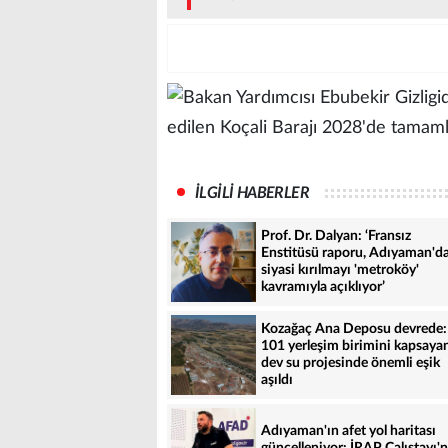
İLGİLİ HABERLER
Prof. Dr. Dalyan: ‘Fransız
Enstitüsü raporu, Adıyaman'd
siyasi kırılmayı 'metroköy'
kavramıyla açıklıyor’
Kozağaç Ana Deposu devrede:
101 yerleşim birimini kapsaya
dev su projesinde önemli eşik
aşıldı
Adıyaman'ın afet yol haritası
güncelleniyor: İRAP Çalıştayı'