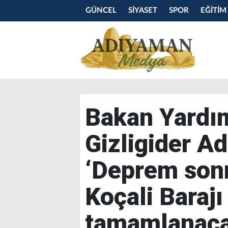
GÜNCEL
SİYASET
SPOR
EĞİTİM
Bakan Yardım
Gizligider A
‘Deprem sonr
Koçali Baraj
tamamlanaca