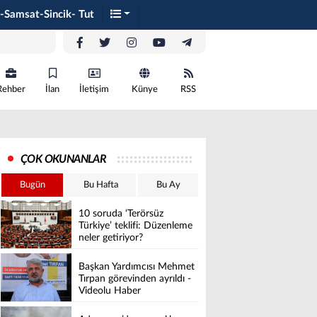
-Samsat-Sincik- Tut
Rehber
İlan
İletişim
Künye
RSS
ÇOK OKUNANLAR
Bugün
Bu Hafta
Bu Ay
10 soruda ‘Terörsüz
Türkiye’ teklifi: Düzenleme
neler getiriyor?
Başkan Yardımcısı Mehmet
Tırpan görevinden ayrıldı -
Videolu Haber