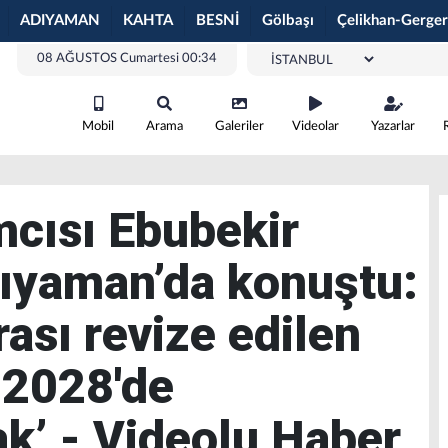
ADIYAMAN
KAHTA
BESNİ
Gölbaşı
Çelikhan-Gerger
08 AĞUSTOS Cumartesi 00:34
Mobil
Arama
Galeriler
Videolar
Yazarlar
cısı Ebubekir
dıyaman’da konuştu:
ası revize edilen
ı 2028'de
k’ - Videolu Haber