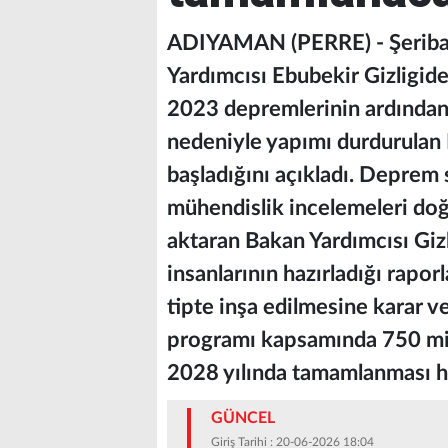
ADIYAMAN (PERRE) - Şerib
Yardımcısı Ebubekir Gizligide
2023 depremlerinin ardından
nedeniyle yapımı durdurulan 
başladığını açıkladı. Deprem 
mühendislik incelemeleri doğ
aktaran Bakan Yardımcısı Gizli
insanlarının hazırladığı rapo
tipte inşa edilmesine karar ve
programı kapsamında 750 mily
2028 yılında tamamlanması h
GÜNCEL
Giriş Tarihi : 20-06-2026 18:04