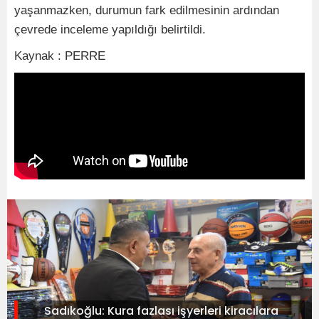
ya
ş
anmazken, durumun fark edilmesinin ardından
çevrede inceleme yapıldı
ğ
ı belirtildi.
Kaynak : PERRE
Sadıkoğlu: Kura fazlası işyerleri kiracılara