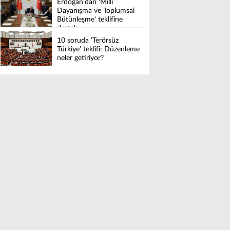
Erdoğan'dan 'Millî
Dayanışma ve Toplumsal
Bütünleşme' teklifine
destek
10 soruda ‘Terörsüz
Türkiye’ teklifi: Düzenleme
neler getiriyor?