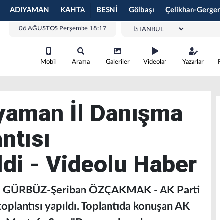
ADIYAMAN
KAHTA
BESNİ
Gölbaşı
Çelikhan-Gerger
06 AĞUSTOS Perşembe 18:17
Mobil
Arama
Galeriler
Videolar
Yazarlar
yaman İl Danışma
ntısı
ldi - Videolu Haber
n GÜRBÜZ-Şeriban ÖZÇAKMAK - AK Parti
oplantısı yapıldı. Toplantıda konuşan AK