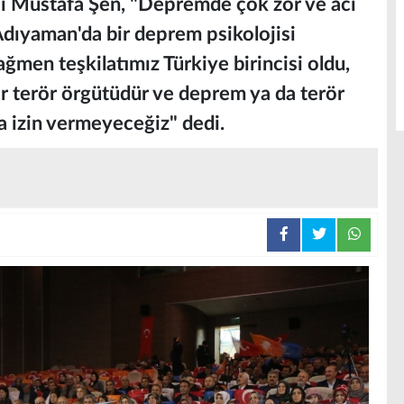
sı Mustafa Şen, "Depremde çok zor ve acı
dıyaman'da bir deprem psikolojisi
ğmen teşkilatımız Türkiye birincisi oldu,
ir terör örgütüdür ve deprem ya da terör
a izin vermeyeceğiz" dedi.