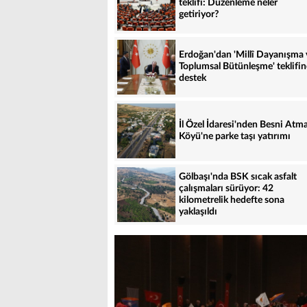
teklifi: Düzenleme neler
getiriyor?
Erdoğan'dan 'Millî Dayanışma 
Toplumsal Bütünleşme' teklifin
destek
İl Özel İdaresi'nden Besni Atma
Köyü'ne parke taşı yatırımı
Gölbaşı'nda BSK sıcak asfalt
çalışmaları sürüyor: 42
kilometrelik hedefte sona
yaklaşıldı