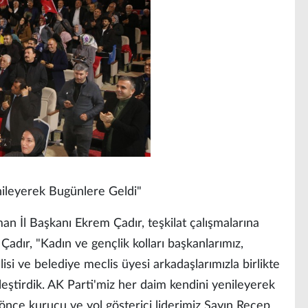
ileyerek Bugünlere Geldi"
n İl Başkanı Ekrem Çadır, teşkilat çalışmalarına
Çadır, "Kadın ve gençlik kolları başkanlarımız,
isi ve belediye meclis üyesi arkadaşlarımızla birlikte
leştirdik. AK Parti'miz her daim kendini yenileyerek
 önce kurucu ve yol gösterici liderimiz Sayın Recep