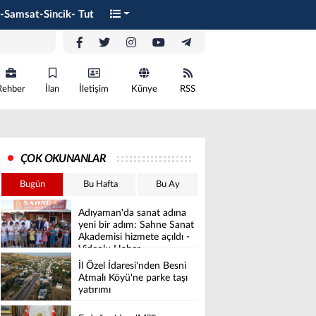
-Samsat-Sincik- Tut
Rehber
İlan
İletişim
Künye
RSS
ÇOK OKUNANLAR
Bugün
Bu Hafta
Bu Ay
Adıyaman'da sanat adına
yeni bir adım: Sahne Sanat
Akademisi hizmete açıldı -
Videolu Haber
İl Özel İdaresi'nden Besni
Atmalı Köyü'ne parke taşı
yatırımı