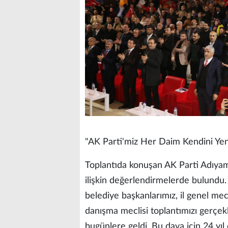
"AK Parti'miz Her Daim Kendini Yen
Toplantıda konuşan AK Parti Adıyama
ilişkin değerlendirmelerde bulundu. 
belediye başkanlarımız, il genel mecl
danışma meclisi toplantımızı gerçek
bugünlere geldi. Bu dava için 24 yıl