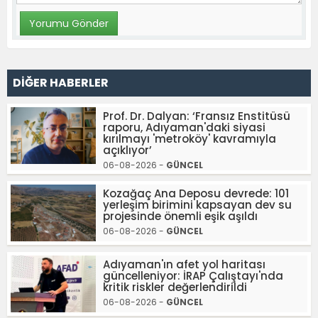
DİĞER HABERLER
Prof. Dr. Dalyan: ‘Fransız Enstitüsü
raporu, Adıyaman'daki siyasi
kırılmayı 'metroköy' kavramıyla
açıklıyor’
06-08-2026 -
GÜNCEL
Kozağaç Ana Deposu devrede: 101
yerleşim birimini kapsayan dev su
projesinde önemli eşik aşıldı
06-08-2026 -
GÜNCEL
Adıyaman'ın afet yol haritası
güncelleniyor: İRAP Çalıştayı'nda
kritik riskler değerlendirildi
06-08-2026 -
GÜNCEL