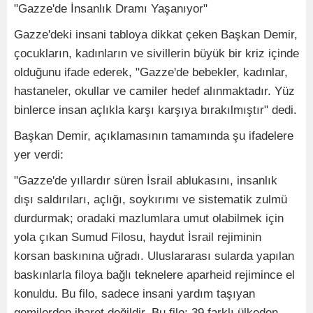
"Gazze'de İnsanlık Dramı Yaşanıyor"
Gazze'deki insani tabloya dikkat çeken Başkan Demir,
çocukların, kadınların ve sivillerin büyük bir kriz içinde
olduğunu ifade ederek, "Gazze'de bebekler, kadınlar,
hastaneler, okullar ve camiler hedef alınmaktadır. Yüz
binlerce insan açlıkla karşı karşıya bırakılmıştır" dedi.
Başkan Demir, açıklamasının tamamında şu ifadelere
yer verdi:
"Gazze'de yıllardır süren İsrail ablukasını, insanlık
dışı saldırıları, açlığı, soykırımı ve sistematik zulmü
durdurmak; oradaki mazlumlara umut olabilmek için
yola çıkan Sumud Filosu, haydut İsrail rejiminin
korsan baskınına uğradı. Uluslararası sularda yapılan
baskınlarla filoya bağlı teknelere aparheid rejimince el
konuldu. Bu filo, sadece insani yardım taşıyan
gemilerden ibaret değildir. Bu filo; 39 farklı ülkeden,