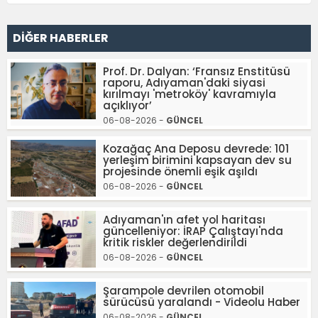
DİĞER HABERLER
Prof. Dr. Dalyan: ‘Fransız Enstitüsü
raporu, Adıyaman'daki siyasi
kırılmayı 'metroköy' kavramıyla
açıklıyor’
06-08-2026 -
GÜNCEL
Kozağaç Ana Deposu devrede: 101
yerleşim birimini kapsayan dev su
projesinde önemli eşik aşıldı
06-08-2026 -
GÜNCEL
Adıyaman'ın afet yol haritası
güncelleniyor: İRAP Çalıştayı'nda
kritik riskler değerlendirildi
06-08-2026 -
GÜNCEL
Şarampole devrilen otomobil
sürücüsü yaralandı - Videolu Haber
06-08-2026 -
GÜNCEL