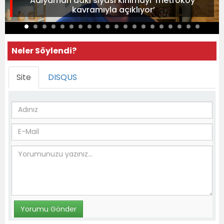
Adıyaman'daki siyasi kırılmayı 'metroköy'
kavramıyla açıklıyor’
Neler Söylendi?
Site
DISQUS