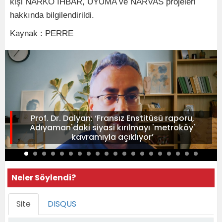
kişi NARKO İHBAR, UYUMA ve NARVAS projeleri
hakkında bilgilendirildi.
Kaynak : PERRE
Prof. Dr. Dalyan: ‘Fransız Enstitüsü raporu,
Adıyaman'daki siyasi kırılmayı 'metroköy'
kavramıyla açıklıyor’
Neler Söylendi?
Site
DISQUS