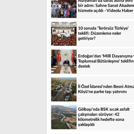
Adıyaman'da sanat adına yeni
bir adım: Sahne Sanat Akadem
hizmete açıldı - Videolu Haber
10 soruda ‘Terörsüz Türkiye’
teklifi: Düzenleme neler
getiriyor?
Erdoğan'dan 'Millî Dayanışma 
Toplumsal Bütünleşme' teklifin
destek
İl Özel İdaresi'nden Besni Atma
Köyü'ne parke taşı yatırımı
Gölbaşı'nda BSK sıcak asfalt
çalışmaları sürüyor: 42
kilometrelik hedefte sona
yaklaşıldı