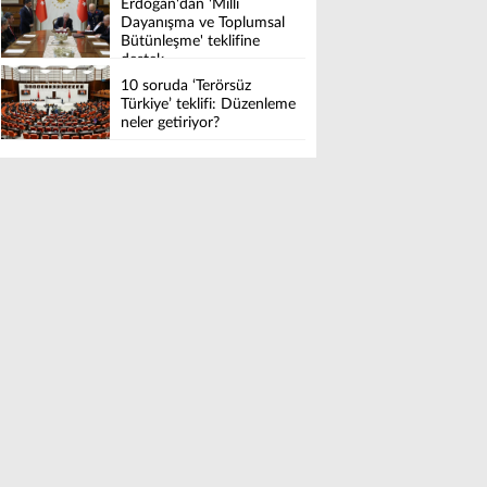
Erdoğan'dan 'Millî
Dayanışma ve Toplumsal
Bütünleşme' teklifine
destek
10 soruda ‘Terörsüz
Türkiye’ teklifi: Düzenleme
neler getiriyor?