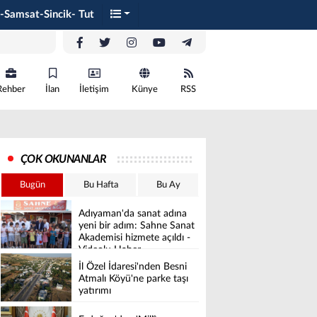
-Samsat-Sincik- Tut
Rehber
İlan
İletişim
Künye
RSS
ÇOK OKUNANLAR
Bugün
Bu Hafta
Bu Ay
Adıyaman'da sanat adına
yeni bir adım: Sahne Sanat
Akademisi hizmete açıldı -
Videolu Haber
İl Özel İdaresi'nden Besni
Atmalı Köyü'ne parke taşı
yatırımı